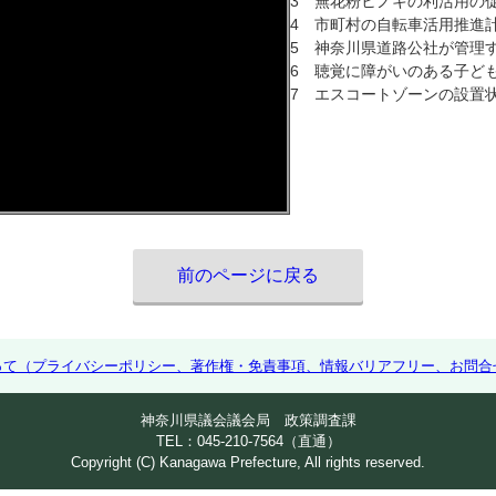
3 無花粉ヒノキの利活用の
4 市町村の自転車活用推進
5 神奈川県道路公社が管理
6 聴覚に障がいのある子ど
7 エスコートゾーンの設置
前のページに戻る
って（プライバシーポリシー、著作権・免責事項、情報バリアフリー、お問合
神奈川県議会議会局 政策調査課
TEL：045-210-7564（直通）
Copyright (C) Kanagawa Prefecture, All rights reserved.