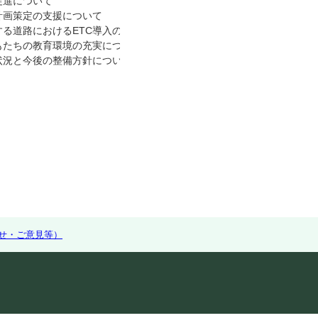
促進について
計画策定の支援について
する道路におけるETC導入の取組について
もたちの教育環境の充実について
状況と今後の整備方針について
せ・ご意見等）