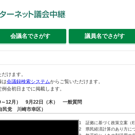
会議名
でさがす
議員名
でさがす
ただけます。
録は
会議録検索システム
からご覧いただけます。
定例会初日までに掲載します。
9～12月） 9月22日（木） 一般質問
自民党 川崎市幸区）
1 証拠に基づく政策立案（E
2 県民経済計算のあり方に