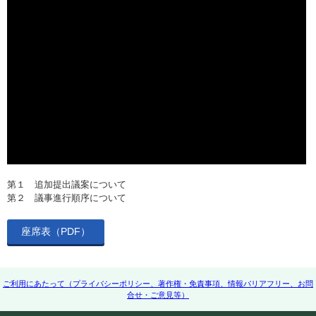
第１ 追加提出議案について
第２ 議事進行順序について
座席表（PDF）
ご利用にあたって（プライバシーポリシー、著作権・免責事項、情報バリアフリー、お問
合せ・ご意見等）