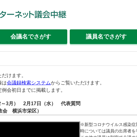
会議名
でさがす
議員名
でさがす
ただけます。
録は
会議録検索システム
からご覧いただけます。
定例会初日までに掲載します。
2～3月） 2月17日（水） 代表質問
政会 横浜市栄区）
※新型コロナウイルス感染症
時については議員の出席者を