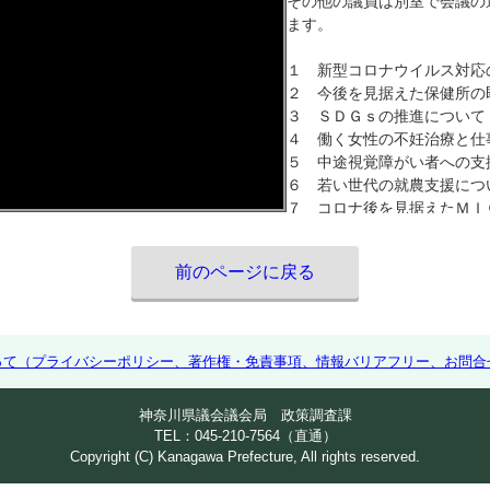
その他の議員は別室で会議の
ます。
１ 新型コロナウイルス対応
２ 今後を見据えた保健所の
３ ＳＤＧｓの推進について
４ 働く女性の不妊治療と仕
５ 中途視覚障がい者への支
６ 若い世代の就農支援につ
７ コロナ後を見据えたＭＩ
８ 道路標示の補修について
前のページに戻る
って（プライバシーポリシー、著作権・免責事項、情報バリアフリー、お問合
神奈川県議会議会局 政策調査課
TEL：045-210-7564（直通）
Copyright (C) Kanagawa Prefecture, All rights reserved.