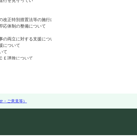
進行を見守ってい
の改正特別措置法等の施行に係る事業主、医療機関等への要請等につい
即応体制の整備について
事の両立に対する支援について
援について
いて
ＣＥ誘致について
せ・ご意見等）