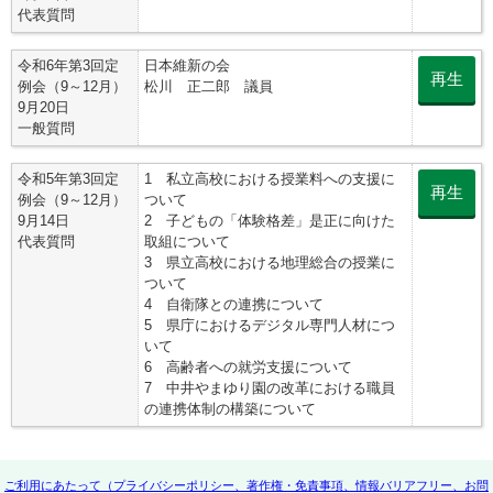
代表質問
令和6年第3回定
日本維新の会
再生
例会（9～12月）
松川 正二郎 議員
9月20日
一般質問
令和5年第3回定
1 私立高校における授業料への支援に
再生
例会（9～12月）
ついて
9月14日
2 子どもの「体験格差」是正に向けた
代表質問
取組について
3 県立高校における地理総合の授業に
ついて
4 自衛隊との連携について
5 県庁におけるデジタル専門人材につ
いて
6 高齢者への就労支援について
7 中井やまゆり園の改革における職員
の連携体制の構築について
ご利用にあたって（プライバシーポリシー、著作権・免責事項、情報バリアフリー、お問