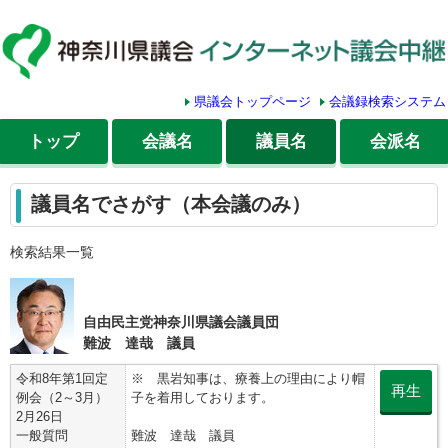
県議会トップページ
会議録検索システム
トップ
会議名
議員名
会派名
議員名でさがす（本会議のみ）
検索結果一覧
自由民主党神奈川県議会議員団
難波 達哉 議員
令和8年第1回定
※ 黒岩知事は、療養上の理由により帽
再生
例会（2～3月）
子を着用しております。
2月26日
一般質問
難波 達哉 議員