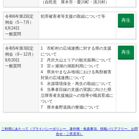
（自民党 厚木市・愛川町・清川村）
令和6年第2回定
犯罪被害者等支援の取組について等
再生
例会（5～7月）
6月24日
一般質問
令和5年第3回定
1 市町村の広域連携に対する県の支援
再生
例会（9～12月）
について
9月20日
2 丹沢大山エリアの観光振興について
一般質問
3 宮ヶ瀬湖の湖面利用について
4 県央やまなみ地域における鳥獣被害
対策の広域連携について
5 水源環境保全・再生の取組について
6 当事者目線の支援の実践に向けた県
立障害者支援施設への指導や職員育成に
ついて
7 厚木秦野道路の整備について
ご利用にあたって（プライバシーポリシー、著作権・免責事項、情報バリアフリー、お問
合せ・ご意見等）