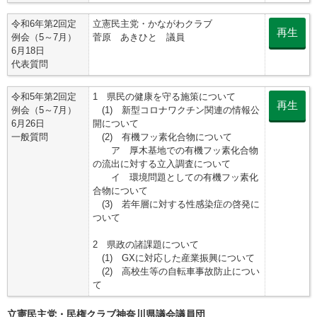
令和6年第2回定
立憲民主党・かながわクラブ
再生
例会（5～7月）
菅原 あきひと 議員
6月18日
代表質問
令和5年第2回定
1 県民の健康を守る施策について
再生
例会（5～7月）
(1) 新型コロナワクチン関連の情報公
6月26日
開について
一般質問
(2) 有機フッ素化合物について
ア 厚木基地での有機フッ素化合物
の流出に対する立入調査について
イ 環境問題としての有機フッ素化
合物について
(3) 若年層に対する性感染症の啓発に
ついて
2 県政の諸課題について
(1) GXに対応した産業振興について
(2) 高校生等の自転車事故防止につい
て
立憲民主党・民権クラブ神奈川県議会議員団