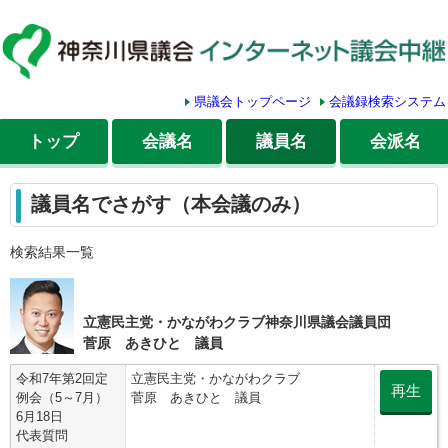
県議会トップページ
会議録検索システム
トップ
会議名
議員名
会派名
議員名でさがす（本会議のみ）
検索結果一覧
立憲民主党・かながわクラブ神奈川県議会議員団
菅原 あきひと 議員
令和7年第2回定
立憲民主党・かながわクラブ
再生
例会（5～7月）
菅原 あきひと 議員
6月18日
代表質問