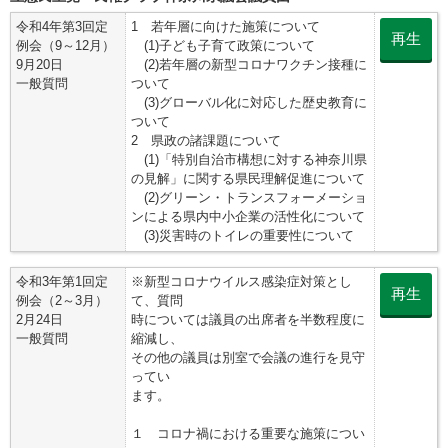
令和4年第3回定
1 若年層に向けた施策について
再生
例会（9～12月）
(1)子ども子育て政策について
9月20日
(2)若年層の新型コロナワクチン接種に
一般質問
ついて
(3)グローバル化に対応した歴史教育に
ついて
2 県政の諸課題について
(1)「特別自治市構想に対する神奈川県
の見解」に関する県民理解促進について
(2)グリーン・トランスフォーメーショ
ンによる県内中小企業の活性化について
(3)災害時のトイレの重要性について
令和3年第1回定
※新型コロナウイルス感染症対策とし
再生
例会（2～3月）
て、質問
2月24日
時については議員の出席者を半数程度に
一般質問
縮減し、
その他の議員は別室で会議の進行を見守
ってい
ます。
１ コロナ禍における重要な施策につい