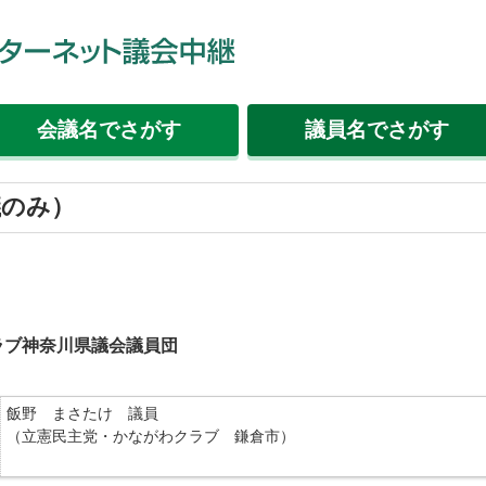
会議名
でさがす
議員名
でさがす
議のみ）
ラブ神奈川県議会議員団
飯野 まさたけ 議員
（立憲民主党・かながわクラブ 鎌倉市）