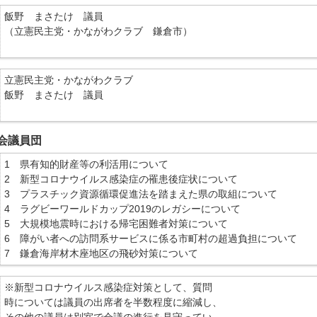
飯野 まさたけ 議員
（立憲民主党・かながわクラブ 鎌倉市）
立憲民主党・かながわクラブ
飯野 まさたけ 議員
会議員団
1 県有知的財産等の利活用について
2 新型コロナウイルス感染症の罹患後症状について
3 プラスチック資源循環促進法を踏まえた県の取組について
4 ラグビーワールドカップ2019のレガシーについて
5 大規模地震時における帰宅困難者対策について
6 障がい者への訪問系サービスに係る市町村の超過負担について
7 鎌倉海岸材木座地区の飛砂対策について
※新型コロナウイルス感染症対策として、質問
時については議員の出席者を半数程度に縮減し、