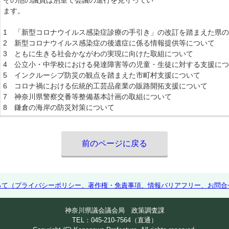
その他の議員は別室で会議の進行を見守ってい
ます。
1 「新型コロナウイルス感染症診療の手引き」の改訂を踏まえた県
2 新型コロナウイルス感染症の後遺症に係る情報提供等について
3 ともに生きる社会かながわの実現に向けた取組について
4 公立小・中学校における発達障害等の児童・生徒に対する支援に
5 インクルーシブ防災の観点を踏まえた市町村支援について
6 コロナ禍における伝統的工芸品産業の販路開拓支援について
7 神奈川県警察交番等整備基本計画の取組について
8 鎌倉の海岸の防災対策について
前のページに戻る
って（プライバシーポリシー、著作権・免責事項、情報バリアフリー、お問合
神奈川県議会議会局 政策調査課
TEL：045-210-7564（直通）