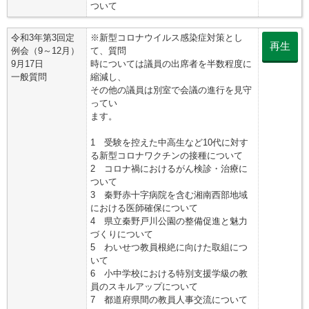
ついて
令和3年第3回定
※新型コロナウイルス感染症対策とし
再生
例会（9～12月）
て、質問
9月17日
時については議員の出席者を半数程度に
一般質問
縮減し、
その他の議員は別室で会議の進行を見守
ってい
ます。
1 受験を控えた中高生など10代に対す
る新型コロナワクチンの接種について
2 コロナ禍におけるがん検診・治療に
ついて
3 秦野赤十字病院を含む湘南西部地域
における医師確保について
4 県立秦野戸川公園の整備促進と魅力
づくりについて
5 わいせつ教員根絶に向けた取組につ
いて
6 小中学校における特別支援学級の教
員のスキルアップについて
7 都道府県間の教員人事交流について