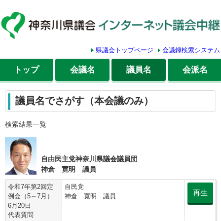
県議会トップページ
会議録検索システム
トップ
会議名
議員名
会派名
議員名でさがす（本会議のみ）
検索結果一覧
自由民主党神奈川県議会議員団
神倉 寛明 議員
令和7年第2回定
自民党
再生
例会（5～7月）
神倉 寛明 議員
6月20日
代表質問