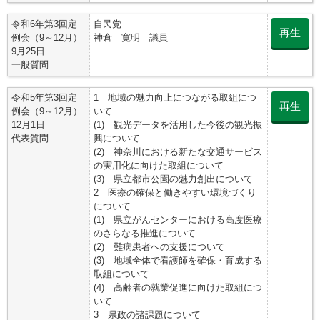
令和6年第3回定
自民党
再生
例会（9～12月）
神倉 寛明 議員
9月25日
一般質問
令和5年第3回定
1 地域の魅力向上につながる取組につ
再生
例会（9～12月）
いて
12月1日
(1) 観光データを活用した今後の観光振
代表質問
興について
(2) 神奈川における新たな交通サービス
の実用化に向けた取組について
(3) 県立都市公園の魅力創出について
2 医療の確保と働きやすい環境づくり
について
(1) 県立がんセンターにおける高度医療
のさらなる推進について
(2) 難病患者への支援について
(3) 地域全体で看護師を確保・育成する
取組について
(4) 高齢者の就業促進に向けた取組につ
いて
3 県政の諸課題について