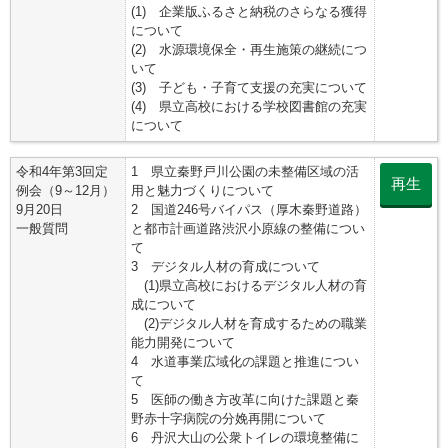
(1) 企業版ふるさと納税のさらなる獲得
について
(2) 水源環境保全・再生施策の継続につ
いて
(3) 子ども・子育て支援の充実について
(4) 県立高校における学校図書館の充実
について
令和4年第3回定
1 県立秦野戸川公園の未整備区域の活
再生
例会（9～12月）
用と魅力づくりについて
9月20日
2 国道246号バイパス（厚木秦野道路）
一般質問
と都市計画道路渋沢小原線の整備につい
て
3 デジタル人材の育成について
(1)県立高校におけるデジタル人材の育
成について
(2)デジタル人材を育成するための職業
能力開発について
4 水道事業広域化の課題と推進につい
て
5 医師の働き方改革に向けた課題と秦
野赤十字病院の分娩再開について
6 丹沢大山の公衆トイレの環境整備に