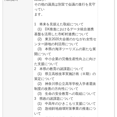
その他の議員は別室で会議の進行を見守
ってい
ます。
1 将来を見据えた取組について
(1) DX推進におけるデータ統合連携
基盤を活用した市町村連携について
(2) 東京2020大会後のかながわ女性セ
ンター跡地の利活用について
(3) 本県の海洋ツーリズムの新たな展
開について
(4) 中小企業の労働生産性向上に向け
た支援について
2 本県の教育の諸課題について
(1) 県立高校改革実施計画（Ⅲ期）の
策定について
(2) 神奈川県公立高等学校入学者選抜
制度の改善の方向性について
(3) 生命の安全教育への取組について
3 県政の諸課題について
(1) 中高年のひきこもり支援について
(2) 急傾斜地崩壊対策事業の推進につ
いて