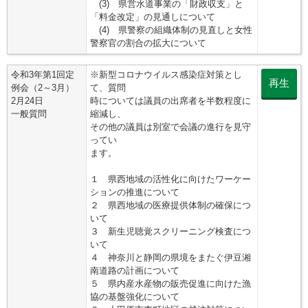
(3) 県営水道事業の「財政収支」と
「料金改定」の見通しについて
(4) 県警察の組織体制の見直しと女性
警察官の割合の拡大について
令和3年第1回定
※新型コロナウイルス感染症対策とし
再生
例会（2～3月）
て、質問
2月24日
時については議員の出席者を半数程度に
一般質問
縮減し、
その他の議員は別室で会議の進行を見守
ってい
ます。
１ 県西地域の活性化に向けたワーケー
ションの推進について
２ 県西地域の医療提供体制の確保につ
いて
３ 新生児聴覚スクリーニング検査につ
いて
４ 神奈川と静岡の県境をまたぐ伊豆湘
南道路の計画について
５ 県内産水産物の販売促進に向けた漁
協の基盤強化について