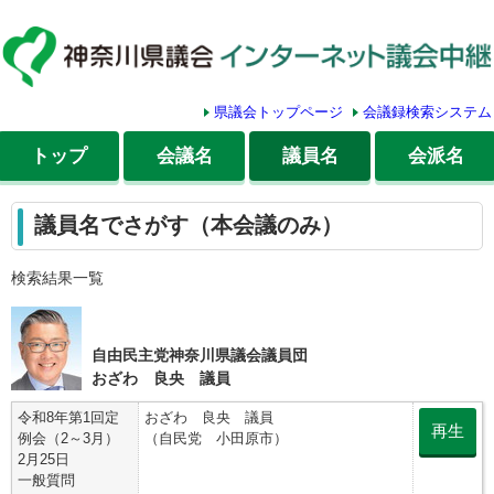
県議会トップページ
会議録検索システム
トップ
会議名
議員名
会派名
議員名でさがす（本会議のみ）
検索結果一覧
自由民主党神奈川県議会議員団
おざわ 良央 議員
令和8年第1回定
おざわ 良央 議員
再生
例会（2～3月）
（自民党 小田原市）
2月25日
一般質問