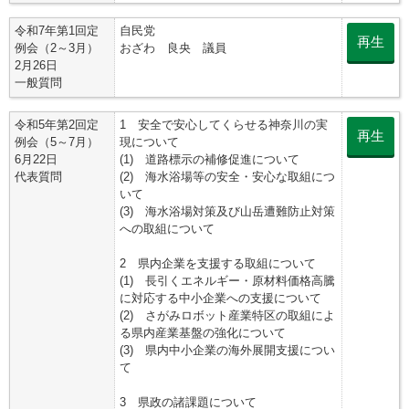
令和7年第1回定
自民党
再生
例会（2～3月）
おざわ 良央 議員
2月26日
一般質問
令和5年第2回定
1 安全で安心してくらせる神奈川の実
再生
例会（5～7月）
現について
6月22日
(1) 道路標示の補修促進について
代表質問
(2) 海水浴場等の安全・安心な取組につ
いて
(3) 海水浴場対策及び山岳遭難防止対策
への取組について
2 県内企業を支援する取組について
(1) 長引くエネルギー・原材料価格高騰
に対応する中小企業への支援について
(2) さがみロボット産業特区の取組によ
る県内産業基盤の強化について
(3) 県内中小企業の海外展開支援につい
て
3 県政の諸課題について