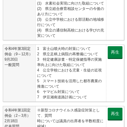
(1) 水素社会実現に向けた取組について
(2) 県立総合療育相談センターの今後の
あり方について
(3) 公立中学校における部活動の地域移
行について
(4) 県立の通信制高校における学びの充
実について
令和4年第3回定
1 富士山噴火時の対策について
再生
例会（9～12月）
2 県立足柄上病院の再整備について
9月20日
3 特定健康診査・特定保健指導の実施
一般質問
率向上に向けた取組について
4 公立学校における児童・生徒の近視
について
5 スマート技術を活用した都市農業の
推進について
6 ヤマビル対策について
7 伊豆湘南道路計画について
令和4年第1回定
※新型コロナウイルス感染症対策とし
再生
例会（2～3月）
て、質問
2月18日
時については議員の出席者を半数程度に
代表質問
縮減し、