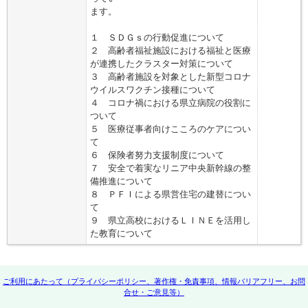
ます。
１ ＳＤＧｓの行動促進について
２ 高齢者福祉施設における福祉と医療
が連携したクラスター対策について
３ 高齢者施設を対象とした新型コロナ
ウイルスワクチン接種について
４ コロナ禍における県立病院の役割に
ついて
５ 医療従事者向けこころのケアについ
て
６ 保険者努力支援制度について
７ 安全で着実なリニア中央新幹線の整
備推進について
８ ＰＦＩによる県営住宅の建替につい
て
９ 県立高校におけるＬＩＮＥを活用し
た教育について
ご利用にあたって（プライバシーポリシー、著作権・免責事項、情報バリアフリー、お問
合せ・ご意見等）