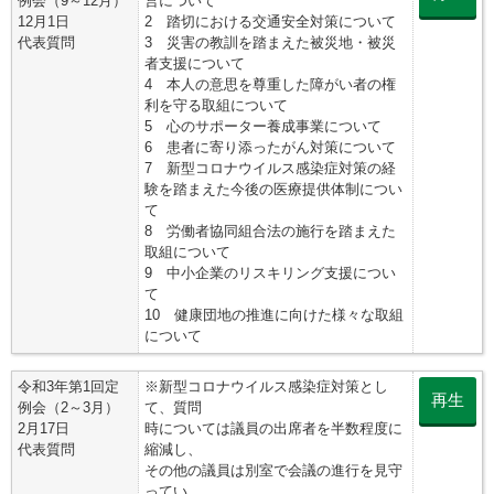
例会（9～12月）
営について
12月1日
2 踏切における交通安全対策について
代表質問
3 災害の教訓を踏まえた被災地・被災
者支援について
4 本人の意思を尊重した障がい者の権
利を守る取組について
5 心のサポーター養成事業について
6 患者に寄り添ったがん対策について
7 新型コロナウイルス感染症対策の経
験を踏まえた今後の医療提供体制につい
て
8 労働者協同組合法の施行を踏まえた
取組について
9 中小企業のリスキリング支援につい
て
10 健康団地の推進に向けた様々な取組
について
令和3年第1回定
※新型コロナウイルス感染症対策とし
再生
例会（2～3月）
て、質問
2月17日
時については議員の出席者を半数程度に
代表質問
縮減し、
その他の議員は別室で会議の進行を見守
ってい