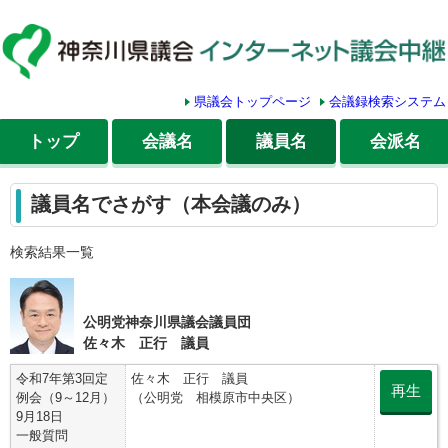
県議会トップページ
会議録検索システム
トップ
会議名
議員名
会派名
議員名でさがす（本会議のみ）
検索結果一覧
公明党神奈川県議会議員団
佐々木 正行 議員
令和7年第3回定
佐々木 正行 議員
再生
例会（9～12月）
（公明党 相模原市中央区）
9月18日
一般質問