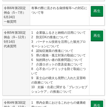
令和6年第2回定
有事の際に流される偽情報等への対応に
再生
例会（5～7月）
ついて等
6月24日
一般質問
令和5年第3回定
1 企業版ふるさと納税の活用について
再生
例会（9～12月）
2 防災DXの推進について
9月14日
3 バーチャル技術を活用した観光プロ
代表質問
モーションについて
4 認知症施策の推進について
5 県の孤独・孤立対策の取組について
6 知的障がい者の医療問題について
7 介護ロボットの普及促進について
8 心不全パンデミックを防ぐ取組につ
いて
9 富士山の噴火も視野に入れた災害時
の医療について
10 妊娠・出産に関する「プレコンセプ
ションケア」の推進について
令和4年第3回定
1 県内企業におけるこれからの健康経
再生