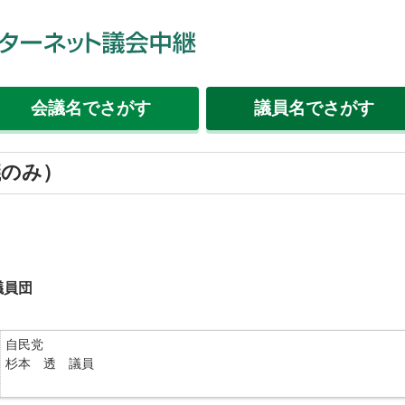
会議名
でさがす
議員名
でさがす
議のみ）
議員団
自民党
杉本 透 議員