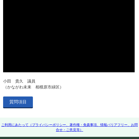
小田 貴久 議員
（かながわ未来 相模原市緑区）
質問項目
ご利用にあたって（プライバシーポリシー、著作権・免責事項、情報バリアフリー、お問
合せ・ご意見等）