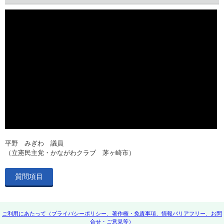
平野 みぎわ 議員
（立憲民主党・かながわクラブ 茅ヶ崎市）
質問項目
ご利用にあたって（プライバシーポリシー、著作権・免責事項、情報バリアフリー、お問
合せ・ご意見等）