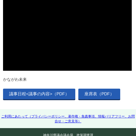
かながわ未来
議事日程<議事の内容>（PDF）
座席表（PDF）
ご利用にあたって（プライバシーポリシー、著作権・免責事項、情報バリアフリー、お問
合せ・ご意見等）
神奈川県議会議会局 政策調査課