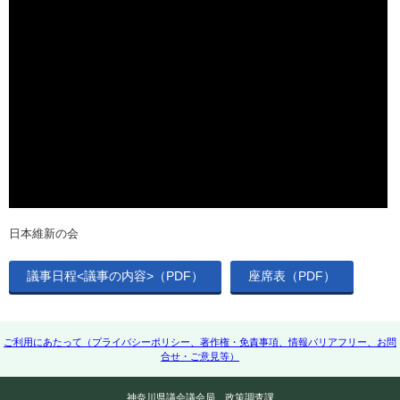
日本維新の会
議事日程<議事の内容>（PDF）
座席表（PDF）
ご利用にあたって（プライバシーポリシー、著作権・免責事項、情報バリアフリー、お問
合せ・ご意見等）
神奈川県議会議会局 政策調査課