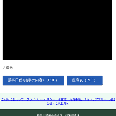
共産党
議事日程<議事の内容>（PDF）
座席表（PDF）
ご利用にあたって（プライバシーポリシー、著作権・免責事項、情報バリアフリー、お問
合せ・ご意見等）
神奈川県議会議会局 政策調査課