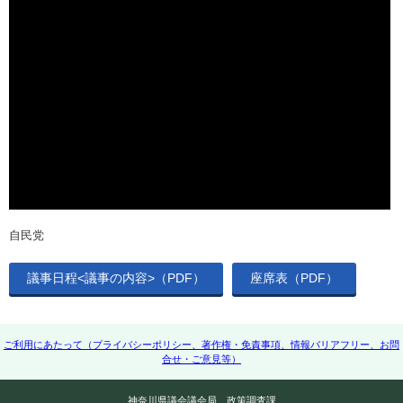
自民党
議事日程<議事の内容>（PDF）
座席表（PDF）
ご利用にあたって（プライバシーポリシー、著作権・免責事項、情報バリアフリー、お問
合せ・ご意見等）
神奈川県議会議会局 政策調査課