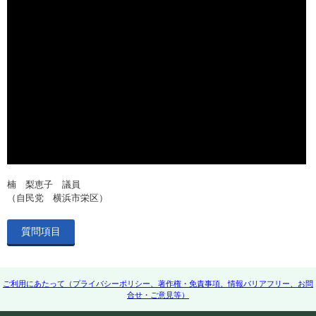
楠 梨恵子 議員
（自民党 横浜市栄区）
質問項目
ご利用にあたって（プライバシーポリシー、著作権・免責事項、情報バリアフリー、お問
合せ・ご意見等）