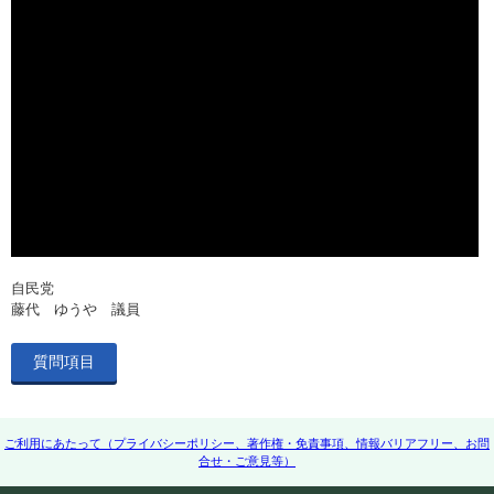
自民党
藤代 ゆうや 議員
質問項目
ご利用にあたって（プライバシーポリシー、著作権・免責事項、情報バリアフリー、お問
合せ・ご意見等）