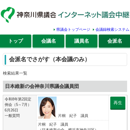
県議会トップページ
会議録検索システム
トップ
会議名
議員名
会派名
会派名でさがす（本会議のみ）
検索結果一覧
日本維新の会神奈川県議会議員団
令和8年第2回定
再生
例会（5～7月）
6月26日
一般質問
片桐 紀子 議員
片桐 紀子 議員