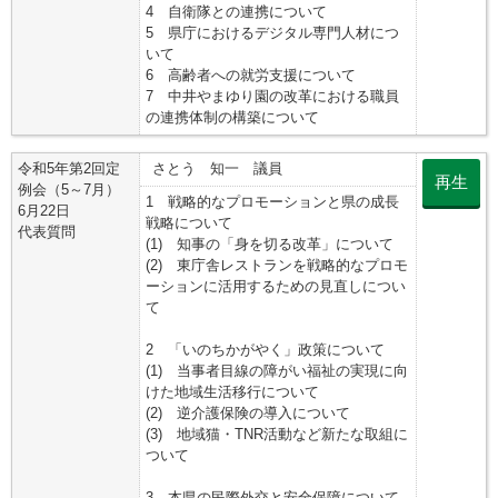
4 自衛隊との連携について
5 県庁におけるデジタル専門人材につ
いて
6 高齢者への就労支援について
7 中井やまゆり園の改革における職員
の連携体制の構築について
令和5年第2回定
さとう 知一 議員
再生
例会（5～7月）
1 戦略的なプロモーションと県の成長
6月22日
戦略について
代表質問
(1) 知事の「身を切る改革」について
(2) 東庁舎レストランを戦略的なプロモ
ーションに活用するための見直しについ
て
2 「いのちかがやく」政策について
(1) 当事者目線の障がい福祉の実現に向
けた地域生活移行について
(2) 逆介護保険の導入について
(3) 地域猫・TNR活動など新たな取組に
ついて