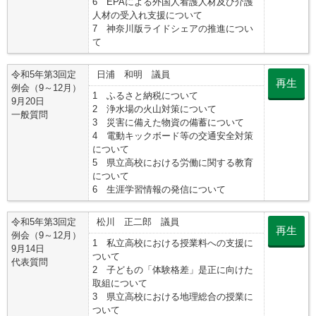
6 EPAによる外国人看護人材及び介護
人材の受入れ支援について
7 神奈川版ライドシェアの推進につい
て
令和5年第3回定
日浦 和明 議員
再生
例会（9～12月）
1 ふるさと納税について
9月20日
2 浄水場の火山対策について
一般質問
3 災害に備えた物資の備蓄について
4 電動キックボード等の交通安全対策
について
5 県立高校における労働に関する教育
について
6 生涯学習情報の発信について
令和5年第3回定
松川 正二郎 議員
再生
例会（9～12月）
1 私立高校における授業料への支援に
9月14日
ついて
代表質問
2 子どもの「体験格差」是正に向けた
取組について
3 県立高校における地理総合の授業に
ついて