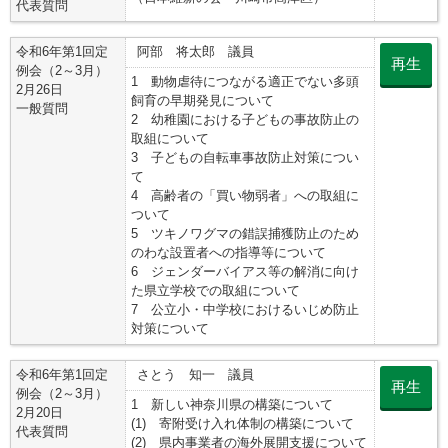
代表質問
令和6年第1回定
阿部 将太郎 議員
再生
例会（2～3月）
1 動物虐待につながる適正でない多頭
2月26日
飼育の早期発見について
一般質問
2 幼稚園における子どもの事故防止の
取組について
3 子どもの自転車事故防止対策につい
て
4 高齢者の「買い物弱者」への取組に
ついて
5 ツキノワグマの錯誤捕獲防止のため
のわな設置者への指導等について
6 ジェンダーバイアス等の解消に向け
た県立学校での取組について
7 公立小・中学校におけるいじめ防止
対策について
令和6年第1回定
さとう 知一 議員
再生
例会（2～3月）
1 新しい神奈川県の構築について
2月20日
(1) 寄附受け入れ体制の構築について
代表質問
(2) 県内事業者の海外展開支援について