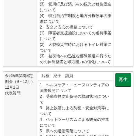
(3) 愛川町及び清川村の観光と移住促進
について
(4) 特別自治市制度と地方分権改革の推
進について
2 安全と安心の構築について
(1) 障害者支援施設においての虐待事案
について
(2) 大規模災害時におけるトイレ対策に
ついて
(3) 被災地への迅速な部隊派遣を行うた
めの体制整備と即応能力の強化について
令和5年第3回定
片桐 紀子 議員
再生
例会（9～12月）
1 ヘルスケア・ニューフロンティアの
12月1日
国際展開について
代表質問
2 受動喫煙防止条例の取組状況につい
て
3 路上飲酒による防犯・安全対策等に
ついて
4 ペットツーリズムによる観光の推進
について
5 県への遺贈寄附について