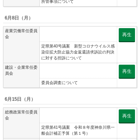
所管事項について
6月8日（月）
産業労働常任委員
再生
会
定県第40号議案 新型コロナウイルス感
染症拡大防止協力金返還請求訴訟の判決
に対する控訴について
建設・企業常任委
再生
員会
委員会調査について
6月15日（月）
総務政策常任委員
再生
会
定県第41号議案 令和８年度神奈川県一
般会計補正予算（第１号）