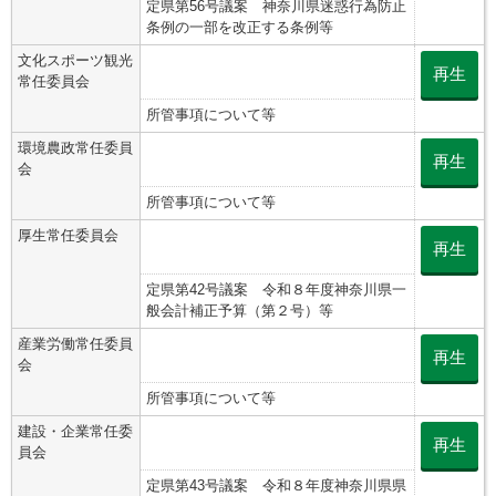
定県第56号議案 神奈川県迷惑行為防止
条例の一部を改正する条例等
文化スポーツ観光
再生
常任委員会
所管事項について等
環境農政常任委員
再生
会
所管事項について等
厚生常任委員会
再生
定県第42号議案 令和８年度神奈川県一
般会計補正予算（第２号）等
産業労働常任委員
再生
会
所管事項について等
建設・企業常任委
再生
員会
定県第43号議案 令和８年度神奈川県県