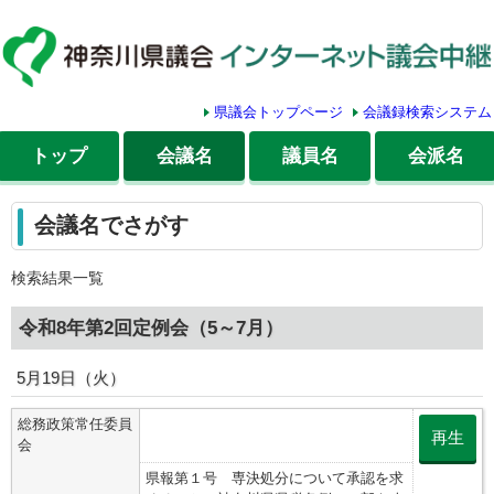
県議会トップページ
会議録検索システム
トップ
会議名
議員名
会派名
会議名でさがす
検索結果一覧
令和8年第2回定例会（5～7月）
5月19日（火）
総務政策常任委員
再生
会
県報第１号 専決処分について承認を求