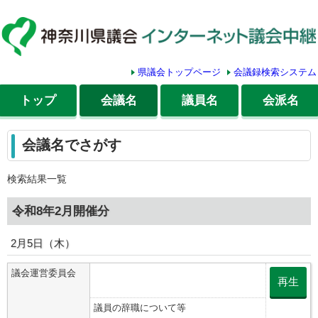
県議会トップページ
会議録検索システム
トップ
会議名
議員名
会派名
会議名でさがす
検索結果一覧
令和8年2月開催分
2月5日（木）
議会運営委員会
再生
議員の辞職について等